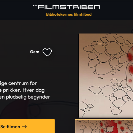
Gem
rlige centrum for
 prikker. Hver dag
Men pludselig begynder
Se filmen