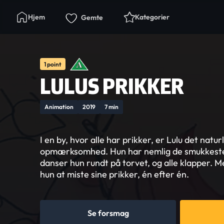
Hjem
Kategorier
Gemte
1 point
LULUS PRIKKER
Animation
2019
7 min
I en by, hvor alle har prikker, er Lulu det natu
opmærksomhed. Hun har nemlig de smukkeste
danser hun rundt på torvet, og alle klapper. 
hun at miste sine prikker, én efter én.
Se forsmag