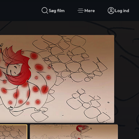
Søg film
Mere
Log ind