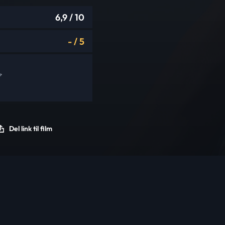
6,9
/ 10
-
/
5
Del link til film