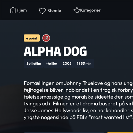
Hjem
Kategorier
Gemte
4 point
ALPHA DOG
Spillefilm
thriller
2005
1 t 53 min
Fortællingen om Johnny Truelove og hans ung
fejltagelse bliver indblandet i en tragisk forbr
følelsesmæssige og moralske sideeffekter so
tvinges ud i. Filmen er et drama baseret på vi
Jesse James Hollywoods liv, en narkohandler 
yngste nogensinde på FBI's "most wanted list"