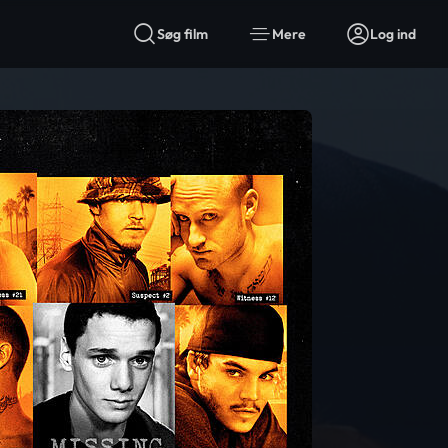
Søg film
Mere
Log ind