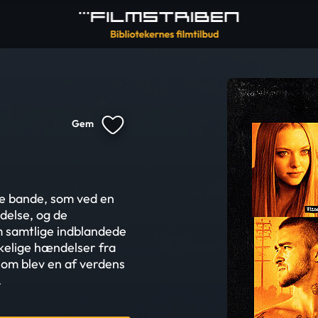
Gem
e bande, som ved en
ydelse, og de
m samtlige indblandede
rkelige hændelser fra
som blev en af verdens
.