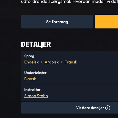
udfordrende spørgsmål: Hvordan møder vi det, 
Se forsmag
DETALJER
Sprog
Engelsk
Arabisk
Fransk
Undertekster
Dansk
Instruktør
Simon Staho
Vis flere detaljer