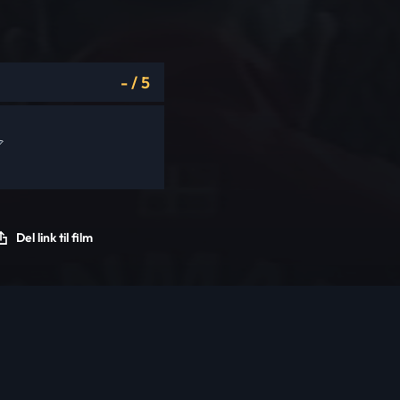
-
/
5
Del link til film