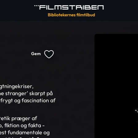
Gem
gtningekriser,
he stranger' skarpt på
frygt og fascination af
tetik præger af
 fiktion og fakta -
mest fundamentale og