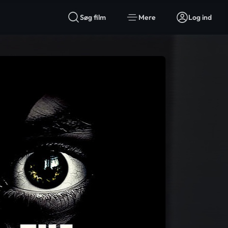
Søg film
Mere
Log ind