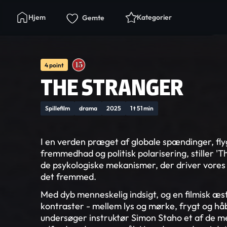
Hjem
Kategorier
Gemte
4 point
THE STRANGER
Spillefilm
drama
2025
1 t 51 min
I en verden præget af globale spændinger, fly
fremmedhad og politisk polarisering, stiller 'T
de psykologiske mekanismer, der driver vores 
det fremmed.
Med dyb menneskelig indsigt, og en filmisk æs
kontraster - mellem lys og mørke, frygt og håb,
undersøger instruktør Simon Staho et af de 