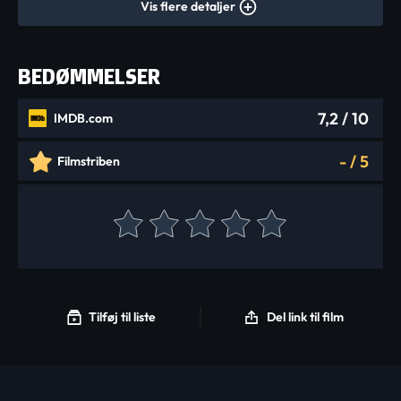
Vis flere detaljer
BEDØMMELSER
7,2
/ 10
IMDB.com
-
/
5
Filmstriben
Tilføj til liste
Del link til film