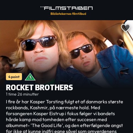
4 point
ROCKET BROTHERS
1 time 26 minutter
I fire år har Kasper Torsting fulgt et af danmarks største
rockbands, Kashmir, på nærmeste hold. Med
forsangeren Kasper Eistrup i fokus følger vi bandets
hårde kamp mod tomheden efter succesen med
albummet- 'The Good Life', og den efterfølgende angst
for ikke at kunne indfri egne såvel som omverdenens