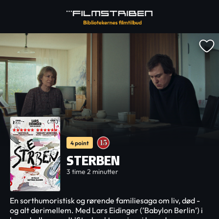
4 point
STERBEN
3 time 2 minutter
En sorthumoristisk og rørende familiesaga om liv, død -
og alt derimellem. Med Lars Eidinger (’Babylon Berlin’) i