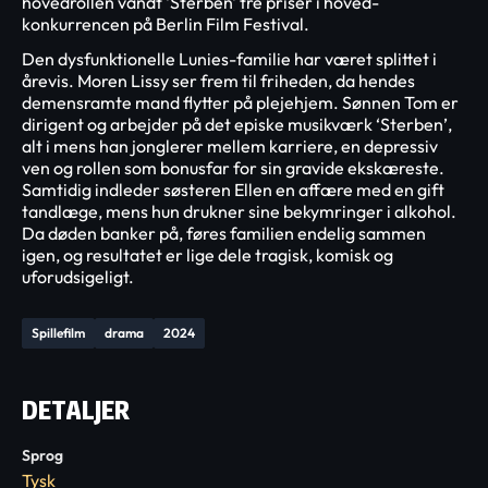
hovedrollen vandt 'Sterben' tre priser i hoved-
konkurrencen på Berlin Film Festival.
Den dysfunktionelle Lunies-familie har været splittet i
årevis. Moren Lissy ser frem til friheden, da hendes
demensramte mand flytter på plejehjem. Sønnen Tom er
dirigent og arbejder på det episke musikværk ‘Sterben’,
alt i mens han jonglerer mellem karriere, en depressiv
ven og rollen som bonusfar for sin gravide ekskæreste.
Samtidig indleder søsteren Ellen en affære med en gift
tandlæge, mens hun drukner sine bekymringer i alkohol.
Da døden banker på, føres familien endelig sammen
igen, og resultatet er lige dele tragisk, komisk og
uforudsigeligt.
Spillefilm
drama
2024
DETALJER
Sprog
Tysk