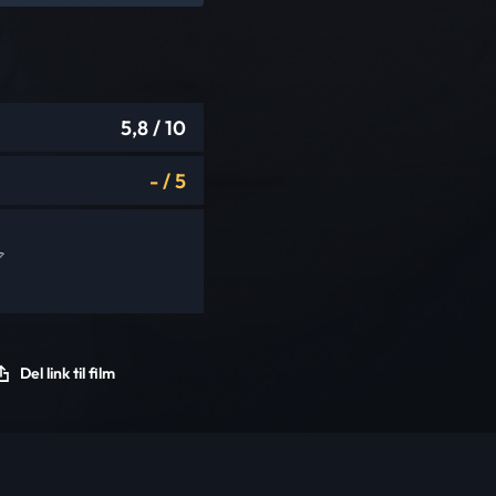
5,8
/ 10
-
/
5
Del link til film