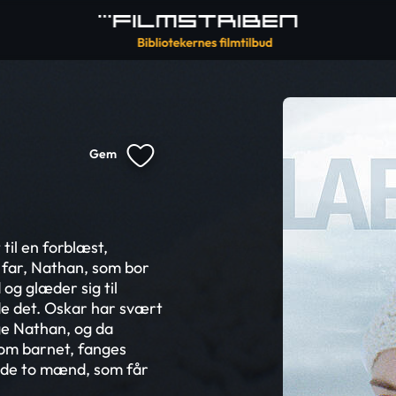
Gem
til en forblæst,
s far, Nathan, som bor
 og glæder sig til
de det. Oskar har svært
ige Nathan, og da
 om barnet, fanges
m de to mænd, som får