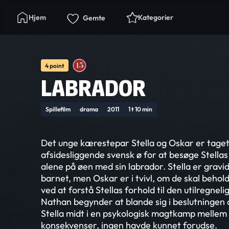
Hjem
Kategorier
Gemte
4 point
LABRADOR
Spillefilm
drama
2011
1 t 10 min
Det unge kærestepar Stella og Oskar er taget 
afsidesliggende svensk ø for at besøge Stella
alene på øen med sin labrador. Stella er gravid
barnet, men Oskar er i tvivl, om de skal behol
ved at forstå Stellas forhold til den utilregnel
Nathan begynder at blande sig i beslutningen
Stella midt i en psykologisk magtkamp melle
konsekvenser, ingen havde kunnet forudse.