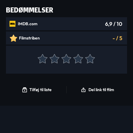
BEDØMMELSER
6,9
/ 10
IMDB.com
-
/
5
Filmstriben
Tilføj til liste
Del link til film