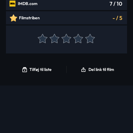
7
/ 10
IMDB.com
-
/
5
Filmstriben
Tilføj til liste
Del link til film