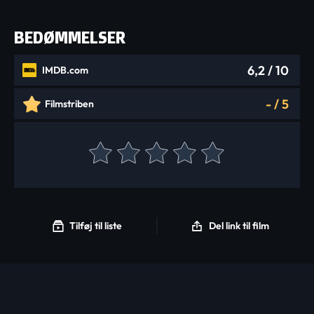
BEDØMMELSER
6,2
/ 10
IMDB.com
-
/
5
Filmstriben
Tilføj til liste
Del link til film