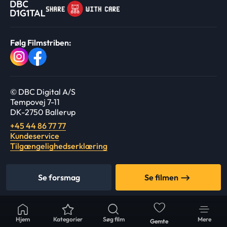
Følg Filmstriben:
© DBC Digital A/S
Tempovej 7-11
DK-2750 Ballerup
+45 44 86 77 77
Kundeservice
Tilgængelighedserklæring
Se forsmag
Se filmen
Hjem
Kategorier
Søg film
Mere
Gemte