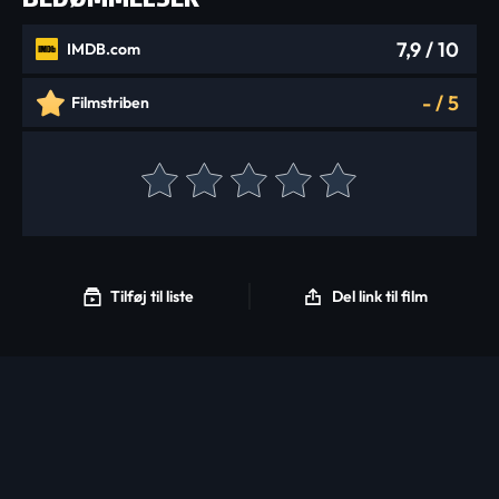
7,9
/ 10
IMDB.com
-
/
5
Filmstriben
Tilføj til liste
Del link til film