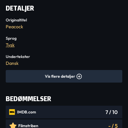
DETALJER
Originaltitel
Peacock
Sprog
Tysk
Undertekster
Dansk
Vis flere detaljer
BEDØMMELSER
7
/ 10
IMDB.com
-
/
5
Filmstriben