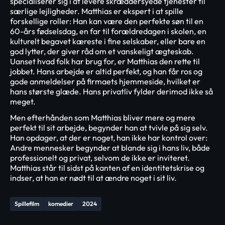
specialiserer sig i at levere skræddersyede tjenester til
særlige lejligheder. Matthias er ekspert i at spille
forskellige roller: Han kan være den perfekte søn til en
60-års fødselsdag, en far til forældredagen i skolen, en
kulturelt begavet kæreste i fine selskaber, eller bare en
god lytter, der giver råd om et vanskeligt ægteskab.
Uanset hvad folk har brug for, er Matthias den rette til
jobbet. Hans arbejde er altid perfekt, og han får ros og
gode anmeldelser på firmaets hjemmeside, hvilket er
hans største glæde. Hans privatliv fylder derimod ikke så
meget.
Men efterhånden som Matthias bliver mere og mere
perfekt til sit arbejde, begynder han at tvivle på sig selv.
Han opdager, at der er noget, han ikke har kontrol over:
Andre mennesker begynder at blande sig i hans liv, både
professionelt og privat, selvom de ikke er inviteret.
Matthias står til sidst på kanten af en identitetskrise og
indser, at han er nødt til at ændre noget i sit liv.
Spillefilm
komedier
2024