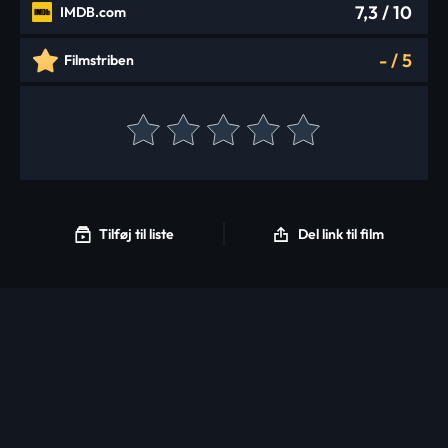
7,3
/ 10
IMDB.com
-
/
5
Filmstriben
Tilføj til liste
Del link til film