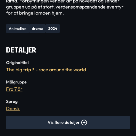
lama. Forbytningen vender alt på hovedet og sender
gruppen ud på et stort, verdensomspændende eventyr
for at bringe lamaen hjem.
Animation
drama
2024
DETALJER
Originaltitel
The big trip 3 - race around the world
Målgruppe
Fra 7 år
Sprog
Dansk
Vis flere detaljer