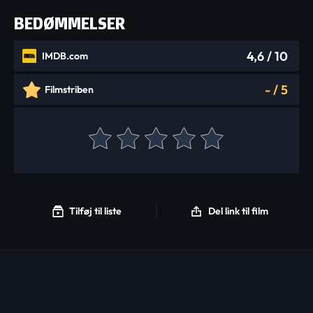
BEDØMMELSER
4,6
/ 10
IMDB.com
-
/
5
Filmstriben
Tilføj til liste
Del link til film