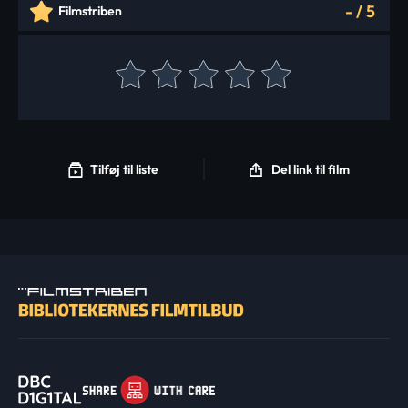
-
/
5
Filmstriben
Tilføj til liste
Del link til film