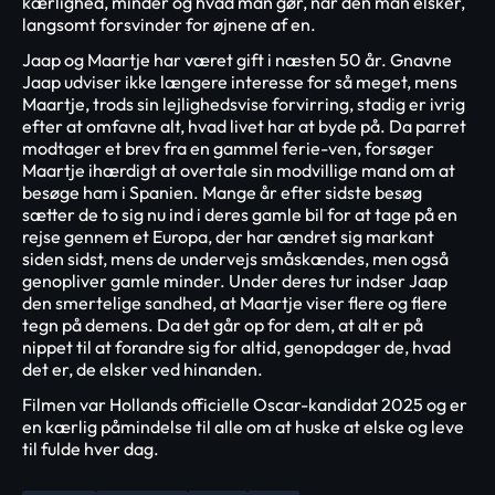
kærlighed, minder og hvad man gør, når den man elsker,
langsomt forsvinder for øjnene af en.
Jaap og Maartje har været gift i næsten 50 år. Gnavne
Jaap udviser ikke længere interesse for så meget, mens
Maartje, trods sin lejlighedsvise forvirring, stadig er ivrig
efter at omfavne alt, hvad livet har at byde på. Da parret
modtager et brev fra en gammel ferie-ven, forsøger
Maartje ihærdigt at overtale sin modvillige mand om at
besøge ham i Spanien. Mange år efter sidste besøg
sætter de to sig nu ind i deres gamle bil for at tage på en
rejse gennem et Europa, der har ændret sig markant
siden sidst, mens de undervejs småskændes, men også
genopliver gamle minder. Under deres tur indser Jaap
den smertelige sandhed, at Maartje viser flere og flere
tegn på demens. Da det går op for dem, at alt er på
nippet til at forandre sig for altid, genopdager de, hvad
det er, de elsker ved hinanden.
Filmen var Hollands officielle Oscar-kandidat 2025 og er
en kærlig påmindelse til alle om at huske at elske og leve
til fulde hver dag.