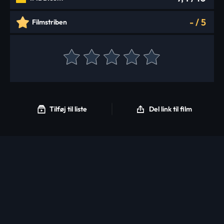
-
/
5
Filmstriben
Tilføj til liste
Del link til film