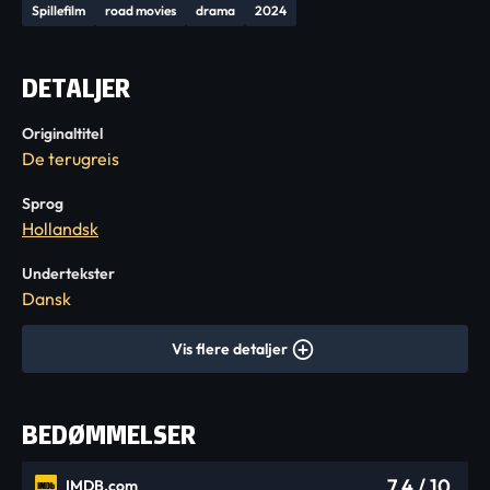
Spillefilm
road movies
drama
2024
DETALJER
Originaltitel
De terugreis
Sprog
Hollandsk
Undertekster
Dansk
Vis flere detaljer
BEDØMMELSER
7,4
/ 10
IMDB.com