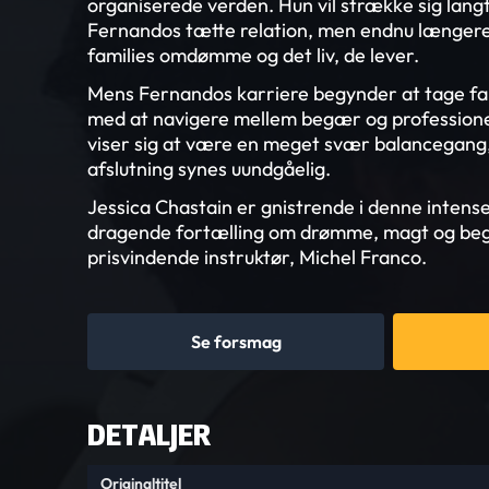
organiserede verden. Hun vil strække sig langt
Fernandos tætte relation, men endnu længere 
families omdømme og det liv, de lever.
Mens Fernandos karriere begynder at tage fa
med at navigere mellem begær og professionel
viser sig at være en meget svær balancegang
afslutning synes uundgåelig.
Jessica Chastain er gnistrende i denne intens
dragende fortælling om drømme, magt og begæ
prisvindende instruktør, Michel Franco.
Se forsmag
DETALJER
Originaltitel