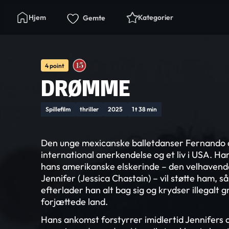
Hjem
Kategorier
Gemte
4 point
DRØMME
Spillefilm
thriller
2025
1 t 38 min
Den unge mexicanske balletdanser Fernando
international anerkendelse og et liv i USA. Ha
hans amerikanske elskerinde – den velhavend
Jennifer (Jessica Chastain) – vil støtte ham, s
efterlader han alt bag sig og krydser illegalt g
forjættede land.
Hans ankomst forstyrrer imidlertid Jennifers