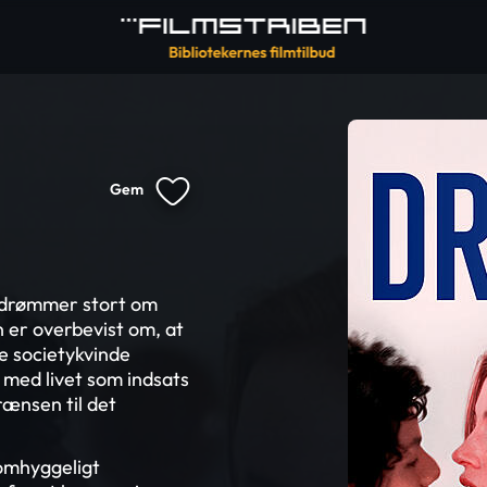
Gem
 drømmer stort om
n er overbevist om, at
e societykvinde
å med livet som indsats
rænsen til det
 omhyggeligt