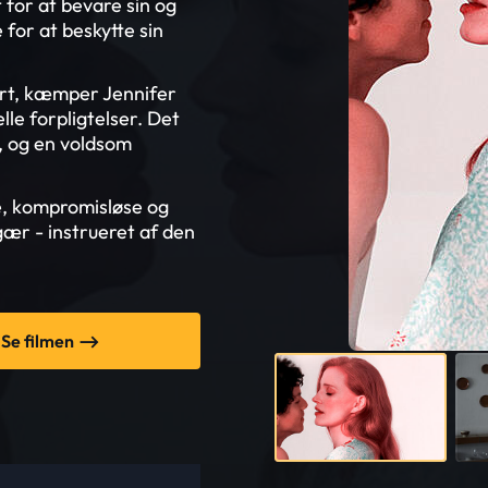
 for at bevare sin og
for at beskytte sin
rt, kæmper Jennifer
le forpligtelser. Det
, og en voldsom
e, kompromisløse og
r - instrueret af den
Se filmen