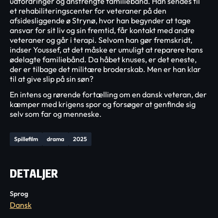
udfordringer og anstrengte familiebånd. Han sendes til
et rehabiliteringscenter for veteraner på den
afsidesliggende ø Strynø, hvor han begynder at tage
ansvar for sit liv og sin fremtid, får kontakt med andre
veteraner og går i terapi. Selvom han gør fremskridt,
indser Youssef, at det måske er umuligt at reparere hans
ødelagte familiebånd. Da håbet knuses, er det eneste,
der er tilbage det militære broderskab. Men er han klar
til at give slip på sin søn?
En intens og rørende fortælling om en dansk veteran, der
kæmper med krigens spor og forsøger at genfinde sig
selv som far og menneske.
Spillefilm
drama
2025
DETALJER
Sprog
Dansk