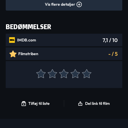
Vis flere detaljer
BEDØMMELSER
7,1
/ 10
IMDB.com
-
/
5
Filmstriben
Tilføj til liste
Del link til film