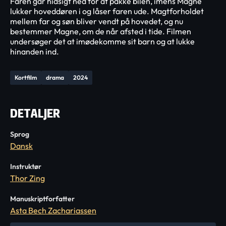
Faren går hidsigt ned for at pakke bilen, imens Magne
lukker hoveddøren i og låser faren ude. Magtforholdet
mellem far og søn bliver vendt på hovedet, og nu
bestemmer Magne, om de når afsted i tide. Filmen
undersøger det at imødekomme sit barn og at lukke
hinanden ind.
Kortfilm
drama
2024
DETALJER
Sprog
Dansk
Instruktør
Thor Zing
Manuskriptforfatter
Asta Bech Zachariassen