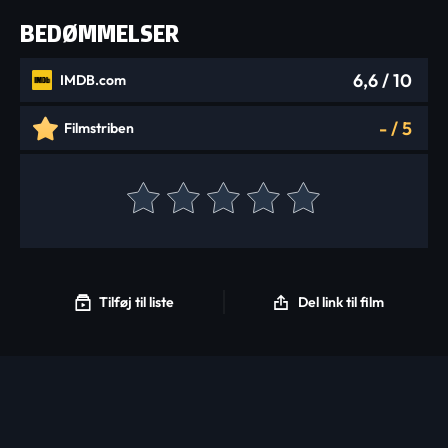
BEDØMMELSER
6,6
/ 10
IMDB.com
-
/
5
Filmstriben
Tilføj til liste
Del link til film