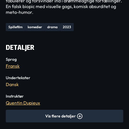
fabulerer og forsvinder ind i drømmeagtige fortællinger.
En falsk biopic med visuelle gags, komisk absurditet og
meta-humor.
Spillefilm
komedier
drama
2023
DETALJER
Sprog
Fransk
Undertekster
Dansk
Instruktør
Quentin Dupieux
Vis flere detaljer