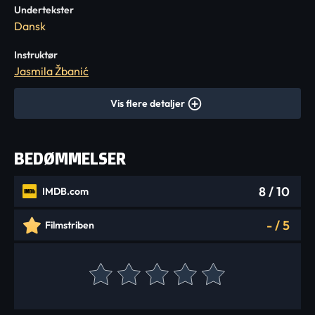
Undertekster
Dansk
Instruktør
Jasmila Žbanić
Vis flere detaljer
BEDØMMELSER
8
/ 10
IMDB.com
-
/
5
Filmstriben