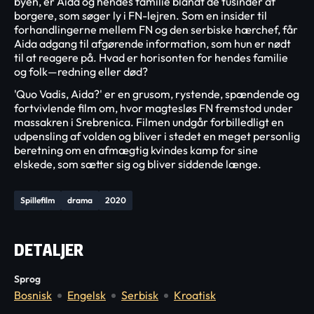
byen, er Aida og hendes familie blandt de tusinder af
borgere, som søger ly i FN-lejren. Som en insider til
forhandlingerne mellem FN og den serbiske hærchef, får
Aida adgang til afgørende information, som hun er nødt
til at reagere på. Hvad er horisonten for hendes familie
og folk—redning eller død?
'Quo Vadis, Aida?' er en grusom, rystende, spændende og
fortvivlende film om, hvor magtesløs FN fremstod under
massakren i Srebrenica. Filmen undgår forbilledligt en
udpensling af volden og bliver i stedet en meget personlig
beretning om en afmægtig kvindes kamp for sine
elskede, som sætter sig og bliver siddende længe.
Spillefilm
drama
2020
DETALJER
Sprog
Bosnisk
Engelsk
Serbisk
Kroatisk